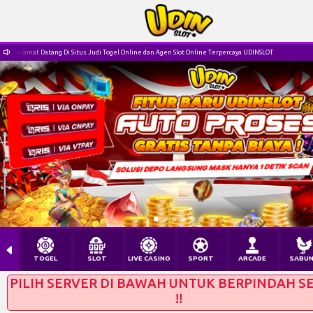
Selamat Datang Di Situs Judi Togel Online dan Agen Slot Online Terpercaya UDINSLOT
TOGEL
SLOT
LIVE CASINO
SPORT
ARCADE
SABU
PILIH SERVER DI BAWAH UNTUK BERPINDAH S
!!