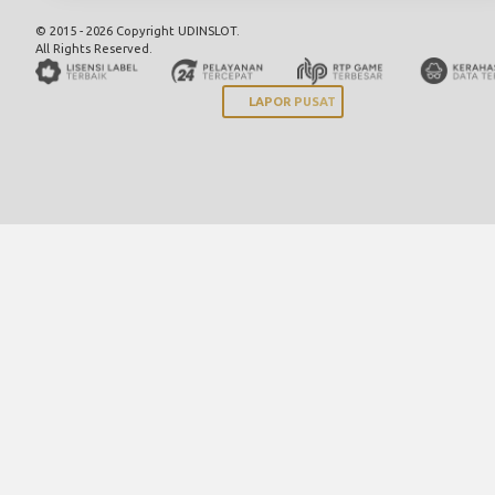
© 2015 - 2026 Copyright UDINSLOT.
All Rights Reserved.
LAPOR PUSAT