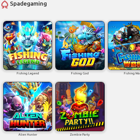
Spadegaming
Fishing Legend
Fishing God
Fishing Wa
Alien Hunter
Zombie Party