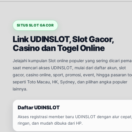
SITUS SLOT GACOR
Link UDINSLOT, Slot Gacor,
Casino dan Togel Online
Jelajahi kumpulan Slot online populer yang sering dicari pema
saat mencari akses UDINSLOT, mulai dari daftar akun, slot
gacor, casino online, sport, promosi, event, hingga pasaran to
seperti Toto Macau, HK, Sydney, dan pilihan angka populer
lainnya.
Daftar UDINSLOT
Akses registrasi member baru UDINSLOT dengan alur cepat
ringan, dan mudah dibuka dari HP.