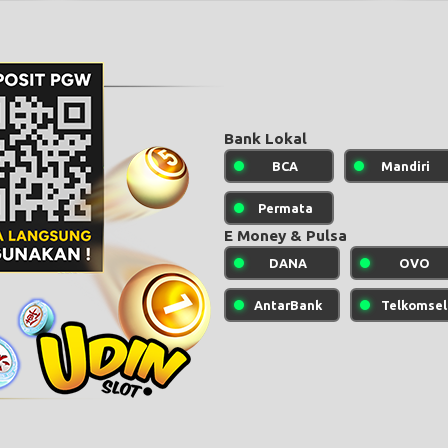
 Bonanza Xmas
Aztec Gems
5 Lions
Bank Lokal
BCA
Mandiri
Permata
E Money & Pulsa
DANA
OVO
888 Gold
Fire 88
Diamond St
AntarBank
Telkomsel