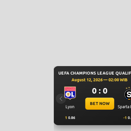
Caishens Cash Pots
St
UEFA CHAMPIONS LEAGUE QUALIF
Sweet Bonanza Super
Mahjo
August 11, 2026 — 22:59 WIB
Scatter
0 : 0
Previous
BET NOW
Union 
Bodo Glimt
Gill
0.75
0.82
-0.75