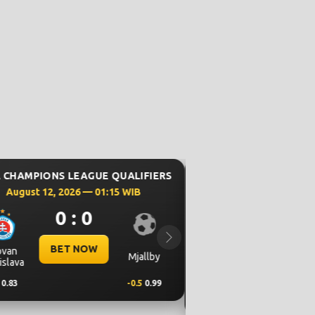
 1000
Sugar Rush 1000
FOOTBALL F24 INTERNATIONAL
onanza
Tut’s Treasure Tower
FRIENDLY
August 7, 2026 — 22:45 WIB
3 : 0
Next
BET NOW
e-
e-Croatia
erlands
0
0.66
0.00
-0.90