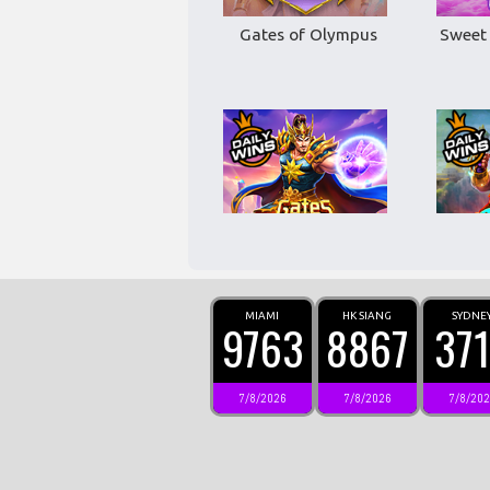
Gates of Olympus
Sweet
Gates of Gatot Kaca
Gates
Super Scatter
MIAMI
HK SIANG
SYDNE
9763
8867
37
7/8/2026
7/8/2026
7/8/20