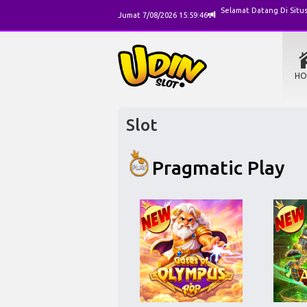
Selamat Datang Di Situ
Jumat 7/08/2026 15:59:47
HO
Slot
Pragmatic Play