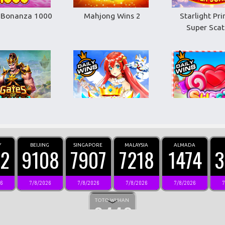
 Bonanza 1000
Mahjong Wins 2
Starlight Pri
Super Scat
 of Gatot Kaca
Starlight Princess
Sweet Bon
1000
Y
BEIJING
SINGAPORE
MALAYSIA
ALMADA
12
9108
7907
7218
1474
3
26
7/8/2026
7/8/2026
7/8/2026
7/8/2026
7
TOTO WUHAN
8442