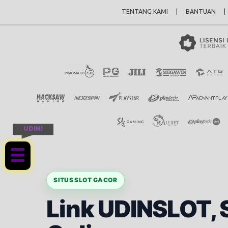
TENTANG KAMI
|
BANTUAN
|
Madame Destiny
Mon
UDIN!
Wild West Gold
G
SITUS SLOT GACOR
Link UDINSLOT, S