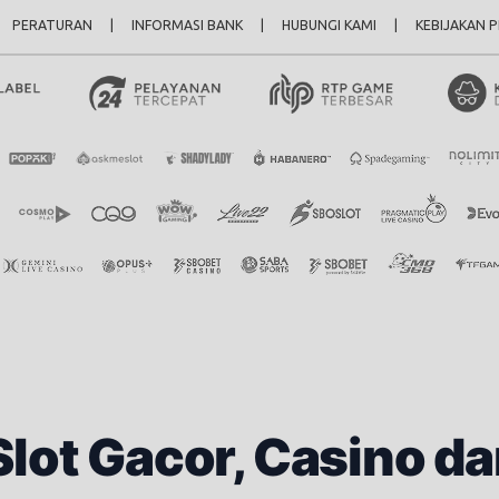
PERATURAN
|
INFORMASI BANK
|
HUBUNGI KAMI
|
KEBIJAKAN P
key Warrior
Joker's Jewels
Magic Jour
reat Rhino
Fruit Party
Aztec Gems D
Megaways
lot Gacor, Casino da