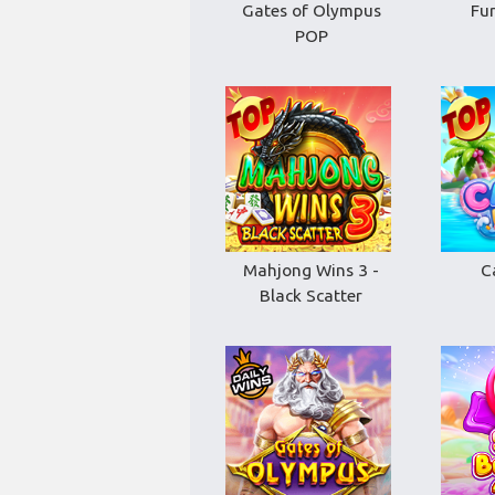
Gates of Olympus
Fur
POP
Mahjong Wins 3 -
C
Black Scatter