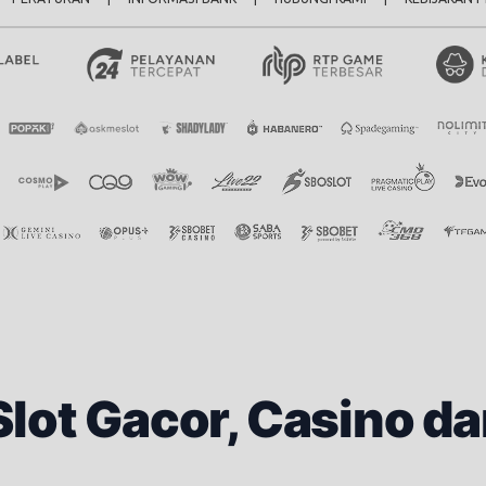
PERATURAN
|
INFORMASI BANK
|
HUBUNGI KAMI
|
KEBIJAKAN P
lot Gacor, Casino da