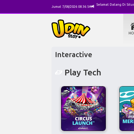
Selamat Datang Di Situ
Jumat 7/08/2026 08:36:55
HO
Interactive
Play Tech