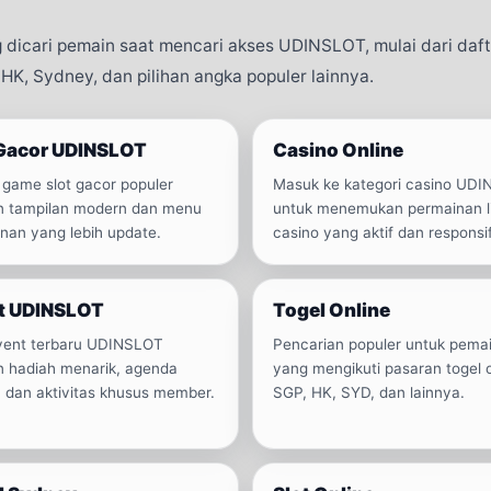
g dicari pemain saat mencari akses UDINSLOT, mulai dari daftar
HK, Sydney, dan pilihan angka populer lainnya.
 Gacor UDINSLOT
Casino Online
n game slot gacor populer
Masuk ke kategori casino UD
 tampilan modern dan menu
untuk menemukan permainan l
nan yang lebih update.
casino yang aktif dan responsif
t UDINSLOT
Togel Online
event terbaru UDINSLOT
Pencarian populer untuk pema
 hadiah menarik, agenda
yang mengikuti pasaran togel o
 dan aktivitas khusus member.
SGP, HK, SYD, dan lainnya.