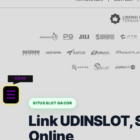
TENTANG KAMI
|
BANTUAN
|
UDIN!
SITUS SLOT GACOR
Link UDINSLOT, S