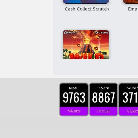
Cash Collect Scratch
Empi
Wild Lava Scratch
MIAMI
HK SIANG
SYDNE
9763
8867
37
7/8/2026
7/8/2026
7/8/20