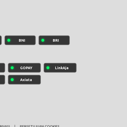
BNI
BRI
GOPAY
LinkAja
Axiata