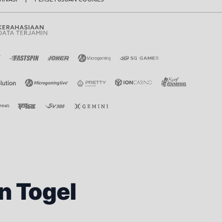
RIVASI
|
PERSETUJUAN COOKIES
n Togel