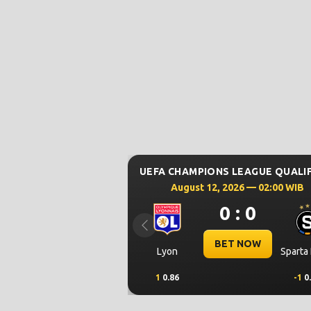
UEFA CHAMPIONS LEAGUE QUALIF
August 11, 2026 — 22:59 WIB
0 : 0
Previous
BET NOW
Union 
Bodo Glimt
Gill
0.75
0.82
-0.75