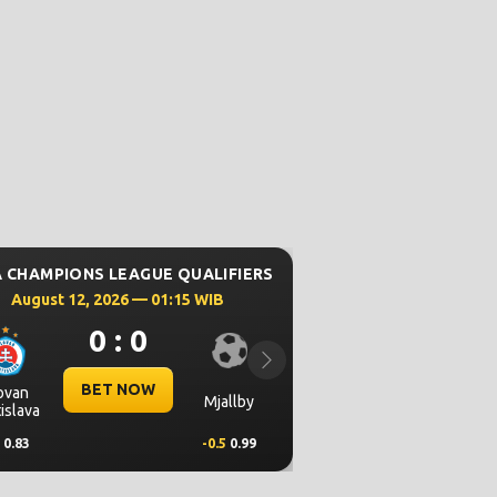
FOOTBALL F24 INTERNATIONAL
FRIENDLY
August 7, 2026 — 15:30 WIB
0 : 0
Next
BET NOW
rance
e-Hungary
0
0.00
0.00
0.00