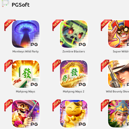
PGSoft
Monkeys Wild Party
Zombie Blasters
Super Wildr
Mahjong Ways
Mahjong Ways 2
Wild Bounty Sh