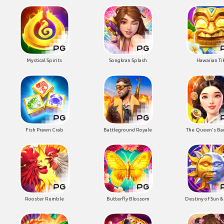
Mystical Spirits
Songkran Splash
Hawaiian Ti
Fish Prawn Crab
Battleground Royale
The Queen's Ba
Rooster Rumble
Butterfly Blossom
Destiny of Sun 