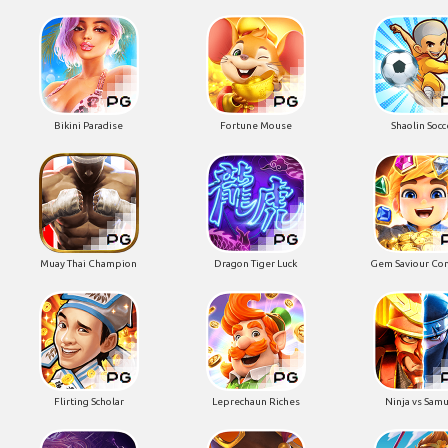
Bikini Paradise
Fortune Mouse
Shaolin Socc
Muay Thai Champion
Dragon Tiger Luck
Gem Saviour Co
Flirting Scholar
Leprechaun Riches
Ninja vs Samu