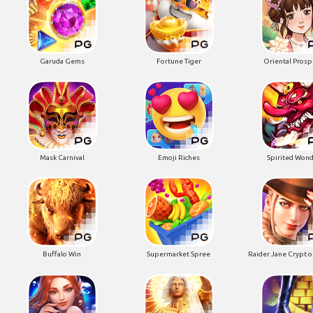
Garuda Gems
Fortune Tiger
Oriental Prosp
Mask Carnival
Emoji Riches
Spirited Won
Buffalo Win
Supermarket Spree
Raider Jane Crypt o