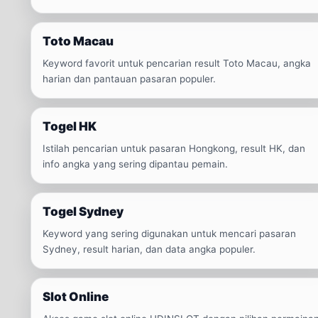
Toto Macau
Keyword favorit untuk pencarian result Toto Macau, angka
harian dan pantauan pasaran populer.
Togel HK
Istilah pencarian untuk pasaran Hongkong, result HK, dan
info angka yang sering dipantau pemain.
Togel Sydney
Keyword yang sering digunakan untuk mencari pasaran
Sydney, result harian, dan data angka populer.
Slot Online