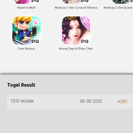
Hood vs Wolf
Medusa 1: the Curse of Athena
Medusa 2: the Quest
Gem Saviour
Honey Trap of Diao Chan
Togel Result
TOTO WUHAN
08-08-2026
4280