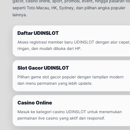
gacor, casino online, sport, promosi, event, hingga pasaran to
seperti Toto Macau, HK, Sydney, dan pilihan angka populer
lainnya.
Daftar UDINSLOT
Akses registrasi member baru UDINSLOT dengan alur cepat
ringan, dan mudah dibuka dari HP.
Slot Gacor UDINSLOT
Pilihan game slot gacor populer dengan tampilan modern
dan menu permainan yang lebih update.
Casino Online
Masuk ke kategori casino UDINSLOT untuk menemukan
permainan live casino yang aktif dan responsif.