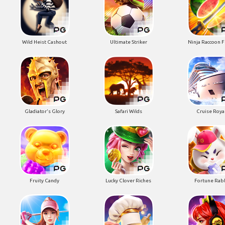
Wild Heist Cashout
Ultimate Striker
Ninja Raccoon 
Gladiator's Glory
Safari Wilds
Cruise Roya
Fruity Candy
Lucky Clover Riches
Fortune Rab