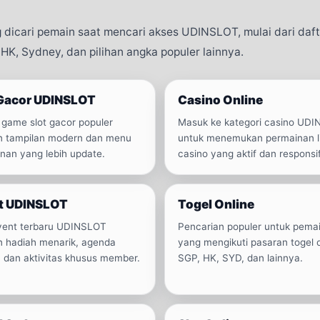
g dicari pemain saat mencari akses UDINSLOT, mulai dari daftar
HK, Sydney, dan pilihan angka populer lainnya.
 Gacor UDINSLOT
Casino Online
n game slot gacor populer
Masuk ke kategori casino UD
 tampilan modern dan menu
untuk menemukan permainan l
nan yang lebih update.
casino yang aktif dan responsif
t UDINSLOT
Togel Online
event terbaru UDINSLOT
Pencarian populer untuk pema
 hadiah menarik, agenda
yang mengikuti pasaran togel o
 dan aktivitas khusus member.
SGP, HK, SYD, dan lainnya.