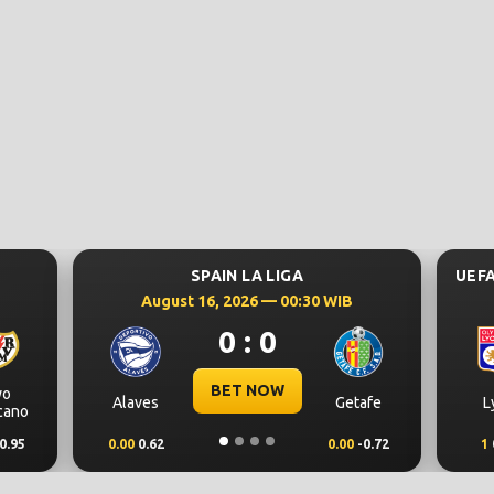
8/8/2026
eon Party
Slime Quest
Fruit Fies
IERS
UEFA CHAMPIONS LEAGUE QUALIFIERS
UEF
August 12, 2026 — 01:15 WIB
0 : 0
BET NOW
Slovan
bahce
Mjallby
Bodo
Bratislava
mon Slayer
Clover Cottage
Cookie Wonde
.87
0.5
0.83
-0.5
0.99
0.7