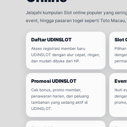
Jelajahi kumpulan Slot online populer yang serin
event, hingga pasaran togel seperti Toto Macau, 
Daftar UDINSLOT
Slot
Akses registrasi member baru
Piliha
UDINSLOT dengan alur cepat, ringan,
dengan
dan mudah dibuka dari HP.
permai
Promosi UDINSLOT
Even
Cek bonus, promo member,
Ikuti 
penawaran harian, dan peluang
dengan
tambahan yang sedang aktif di
promo,
UDINSLOT.