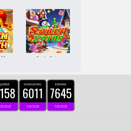
lth
Santa Spins
QATAR
HONGKONG
ESPANA
158
6011
7645
/8/2026
7/8/2026
7/8/2026
nia
Cosmic Riches