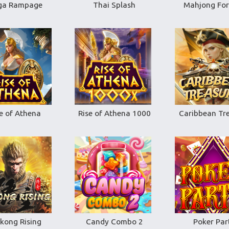
ga Rampage
Thai Splash
Mahjong For
e of Athena
Rise of Athena 1000
Caribbean Tr
kong Rising
Candy Combo 2
Poker Par