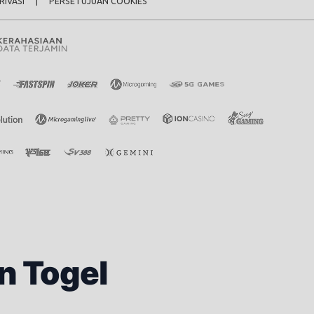
RIVASI
|
PERSETUJUAN COOKIES
n Togel