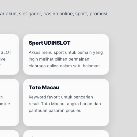
 akun, slot gacor, casino online, sport, promosi,
Sport UDINSLOT
INSLOT
Akses menu sport untuk pemain yang
ive
ingin melihat pilihan permainan
.
olahraga online dalam satu halaman.
Toto Macau
in
Keyword favorit untuk pencarian
nline
result Toto Macau, angka harian dan
pantauan pasaran populer.