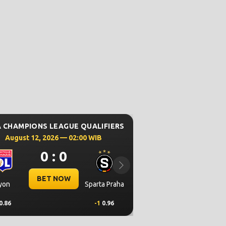
ta
Neon Party 1000
A CHAMPIONS LEAGUE QUALIFIERS
August 11, 2026 — 22:59 WIB
0 : 0
Next
BET NOW
Union Saint-
 Glimt
Gilloise
rland
Aladdin's Lamp
5
0.82
-0.75
1.00