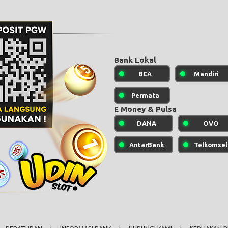
Bank Lokal
BCA
Mandiri
Permata
E Money & Pulsa
DANA
OVO
AntarBank
Telkomsel