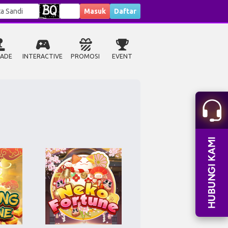
Masuk
Daftar
ADE
INTERACTIVE
PROMOSI
EVENT