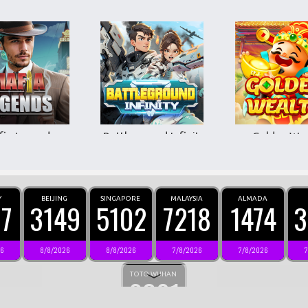
fia Legends
Battleground Infinity
Golden Wea
Y
BEIJING
SINGAPORE
MALAYSIA
ALMADA
77
3149
5102
7218
1474
3
26
8/8/2026
8/8/2026
7/8/2026
7/8/2026
7
TOTO WUHAN
6301
t Fiesta 1000
Samba Soccer
Fishing Ma