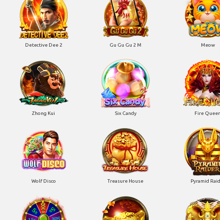
Detective Dee 2
Gu Gu Gu 2 M
Meow
Zhong Kui
Six Candy
Fire Quee
Wolf Disco
Treasure House
Pyramid Rai