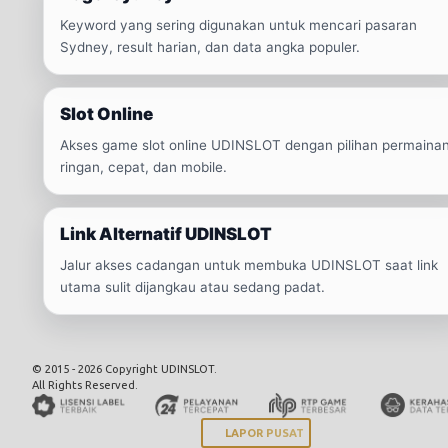
Keyword yang sering digunakan untuk mencari pasaran
Sydney, result harian, dan data angka populer.
Slot Online
Akses game slot online UDINSLOT dengan pilihan permaina
ringan, cepat, dan mobile.
Link Alternatif UDINSLOT
Jalur akses cadangan untuk membuka UDINSLOT saat link
utama sulit dijangkau atau sedang padat.
© 2015 - 2026 Copyright UDINSLOT.
All Rights Reserved.
LAPOR PUSAT