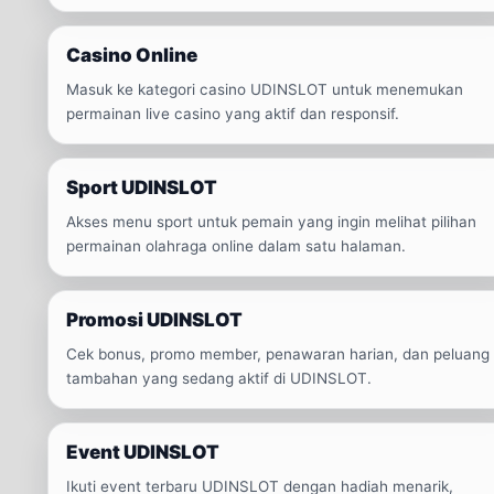
Casino Online
Masuk ke kategori casino UDINSLOT untuk menemukan
permainan live casino yang aktif dan responsif.
Sport UDINSLOT
Akses menu sport untuk pemain yang ingin melihat pilihan
permainan olahraga online dalam satu halaman.
Promosi UDINSLOT
Cek bonus, promo member, penawaran harian, dan peluang
tambahan yang sedang aktif di UDINSLOT.
Event UDINSLOT
Ikuti event terbaru UDINSLOT dengan hadiah menarik,