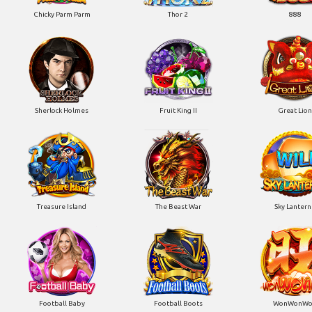
Chicky Parm Parm
Thor 2
888
Sherlock Holmes
Fruit King II
Great Lion
Treasure Island
The Beast War
Sky Lantern
Football Baby
Football Boots
WonWonWo