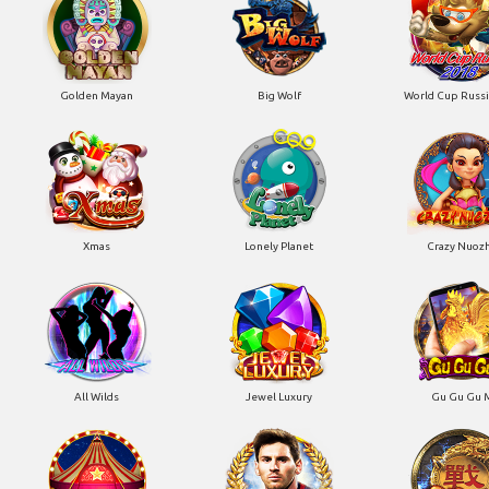
Golden Mayan
Big Wolf
World Cup Russ
Xmas
Lonely Planet
Crazy Nuoz
All Wilds
Jewel Luxury
Gu Gu Gu 