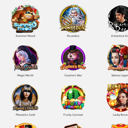
Summer Mood
Poseidon
Detective D
Magic World
Gophers War
Sakura Lege
Pharaohs Gold
Fruity Carnival
Lucky Boxe