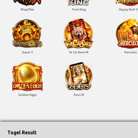
MuayThai
Fruit King
Happy Rich Y
Super 5
Fa Cai Shen M
Hercules
Golden Eggs
Zeus M
Togel Result