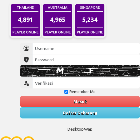
THAILAND
AUSTRALIA
SINGAPORE
4,891
4,965
5,234
PLAYER ONLINE
PLAYER ONLINE
PLAYER ONLINE
Remember Me
Masuk
Daftar Sekarang
Desktop
Wap