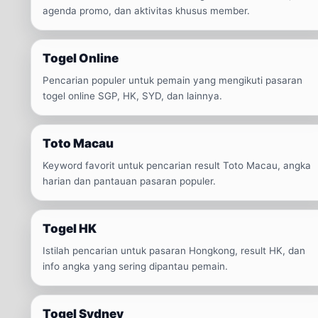
agenda promo, dan aktivitas khusus member.
Togel Online
Pencarian populer untuk pemain yang mengikuti pasaran
togel online SGP, HK, SYD, dan lainnya.
Toto Macau
Keyword favorit untuk pencarian result Toto Macau, angka
harian dan pantauan pasaran populer.
Togel HK
Istilah pencarian untuk pasaran Hongkong, result HK, dan
info angka yang sering dipantau pemain.
Togel Sydney