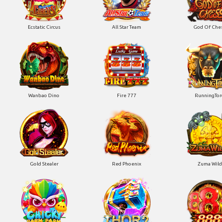
Ecstatic Circus
All Star Team
God Of Che
Wanbao Dino
Fire 777
RunningTor
Gold Stealer
Red Phoenix
Zuma Wild