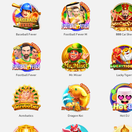
Baseball Fever
Football Fever M
888 Cai Sh
Football Fever
Mr. Miser
Lucky Tiger
Acrobatics
Dragon Koi
Hot DJ