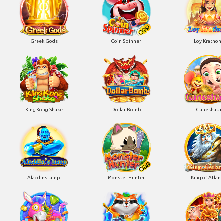
Greek Gods
Coin Spinner
Loy Kratho
King Kong Shake
Dollar Bomb
Ganesha Jr
Aladdins lamp
Monster Hunter
King of Atlan