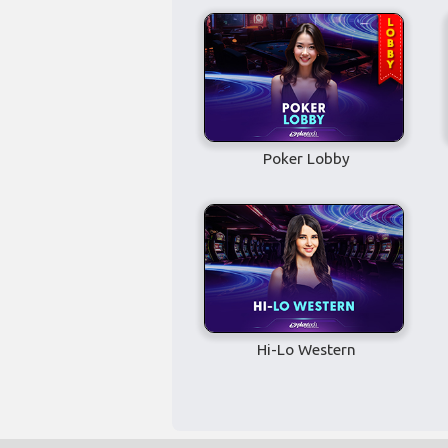
Poker Lobby
Hi-Lo Western