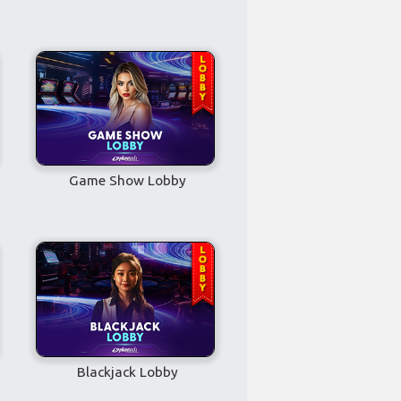
Game Show Lobby
Blackjack Lobby