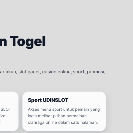
n Togel
 akun, slot gacor, casino online, sport, promosi,
Sport UDINSLOT
INSLOT
Akses menu sport untuk pemain yang
ive
ingin melihat pilihan permainan
.
olahraga online dalam satu halaman.