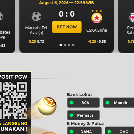
August 6, 2026 — 22:59 WIB
0 : 0
BET NOW
Jagiellonia
FC 
lecht
Rangers FC
Bialystok
Kr
0.82
0.00
-0.88
0.00
0.72
-0.
Bank Lokal
BCA
Mandiri
Permata
E Money & Pulsa
DANA
OVO